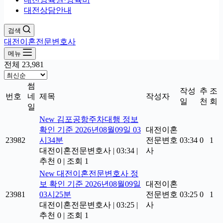
대전상담안내
검색
대전이혼전문변호사
메뉴
전체 23,981
썸
작성
추
조
번호
네
제목
작성자
일
천
회
일
New
김포공항주차대행 정보
확인 기준 2026년08월09일 03
대전이혼
23982
시34분
전문변호
03:34
0
1
대전이혼전문변호사
|
03:34
|
사
추천 0
|
조회 1
New
대전이혼전문변호사 정
보 확인 기준 2026년08월09일
대전이혼
23981
03시25분
전문변호
03:25
0
1
대전이혼전문변호사
|
03:25
|
사
추천 0
|
조회 1