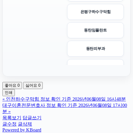
은평구하수구막힘
동탄임플란트
동탄피부과
이혼변호사
좋아요
0
싫어요
0
대안학교
인쇄
«
인천하수구막힘 정보 확인 기준 2026년06월08일 16시48분
서울암요양병원
대구이혼전문변호사 정보 확인 기준 2026년06월08일 17시00
분
»
목록보기
답글쓰기
영등포하수구막힘
글수정
글삭제
Powered by KBoard