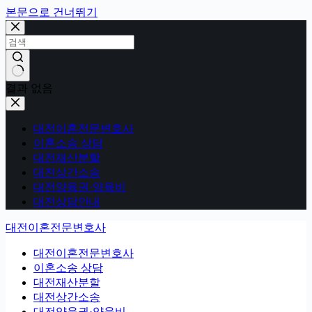
본문으로 건너뛰기
결과 없음
대전이혼전문변호사
이혼소송 상담
대전재산분할
대전상간소송
대전양육권·양육비
대전상담안내
대전이혼전문변호사
대전이혼전문변호사
이혼소송 상담
대전재산분할
대전상간소송
대전양육권·양육비